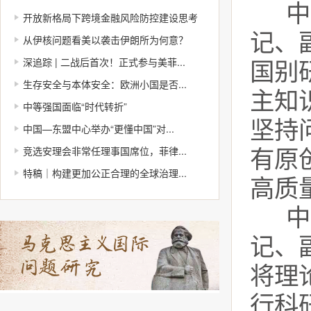
中
开放新格局下跨境金融风险防控建设思考
记、
从伊核问题看美以袭击伊朗所为何意？
深追踪 | 二战后首次！正式参与美菲...
国别
生存安全与本体安全：欧洲小国是否...
主知
中等强国面临“时代转折”
坚持
中国—东盟中心举办“更懂中国”对...
竞选安理会非常任理事国席位，菲律...
有原
特稿｜构建更加公正合理的全球治理...
高质
中
记、
将理
行科