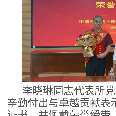
李晓琳同志代表所党
辛勤付出与卓越贡献表
证书，并佩戴荣誉绶带