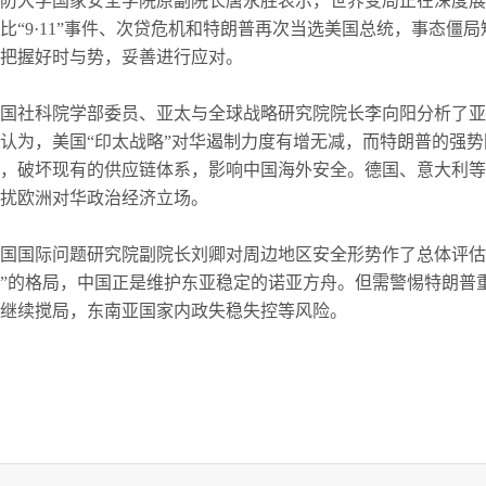
防大学国家安全学院原副院长唐永胜表示，世界变局正在深度
比“9·11”事件、次贷危机和特朗普再次当选美国总统，事态
把握好时与势，妥善进行应对。
国社科院学部委员、亚太与全球战略研究院院长李向阳分析了亚
认为，美国“印太战略”对华遏制力度有增无减，而特朗普的强势
，破坏现有的供应链体系，影响中国海外安全。德国、意大利
扰欧洲对华政治经济立场。
国国际问题研究院副院长刘卿对周边地区安全形势作了总体评估
”的格局，中国正是维护东亚稳定的诺亚方舟。但需警惕特朗普
继续搅局，东南亚国家内政失稳失控等风险。