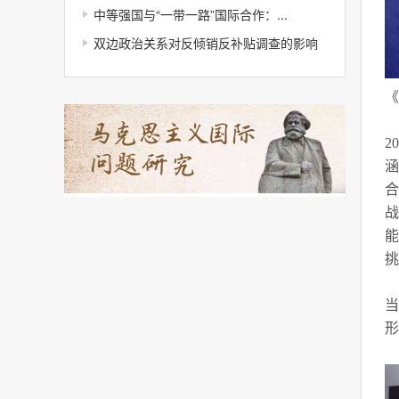
中等强国与“一带一路”国际合作：...
双边政治关系对反倾销反补贴调查的影响
《
2
涵
合
战
能
挑
当
形