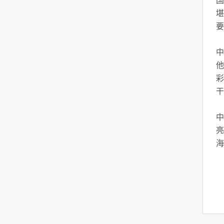
国
堪
要
中
他
彩
干
中
亮
海