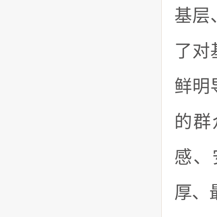
基层
了对
鲜明
的群
感、
厚、