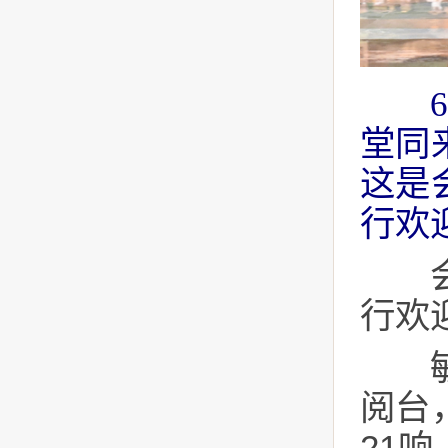
堂同
这是
行欢
会谈
行欢
敏昂
阅台