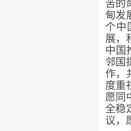
苦的
甸发
个中
展，
中国
邻国
作，
度重
愿同
全稳
议，